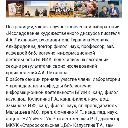
По традиции, члены научно-творческой лаборатории
«Исследование художественного дискурса писателя
А.А. Лиханова», руководитель Туранина Неонила
Альфредовна, доктор филол. наук, профессор, зав.
кафедрой библиотечно-информационной
деятельности БГИИК, поделились на заседании
секции результатами своих исследований
произведений А.А. Лиханова.
В работе секции приняли участие члены лаборатории
– преподаватели кафедры библиотечно-
информационной деятельности БГИИК: канд. филол.
наук, доц. Кулюпина Г.А., канд. филол. наук, доц.
Заманова И.Ф., канд. филол. наук, ст. преподаватель
Малышева М.С., преп. Фоменко И.Г., канд. пед. наук,
доцент НИУ «БелГУ» Рождественская Р.Л., директор
МКУК «Старооскольская ЦБС» Капустина Т.А., зам.